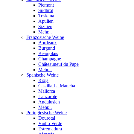
Piemont
Südtirol
Toskana
Apulien
Sizilien
Mehr...
Französische Weine
Bordeaux
Burgund
Beaujolais
Champagne
Châteauneuf du Pape
Mehr...
Spanische Weine
Rioja
Castilla La Mancha
Mallorca
Lanzarote
Andalusien
Mehr...
Portugiesische Weine
Dourotal
Vinho Verde
Estremadura