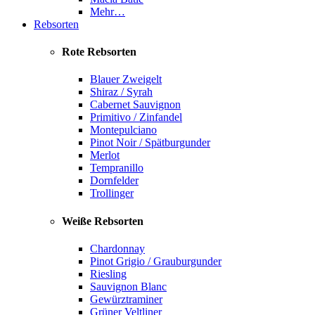
Mehr…
Rebsorten
Rote Rebsorten
Blauer Zweigelt
Shiraz / Syrah
Cabernet Sauvignon
Primitivo / Zinfandel
Montepulciano
Pinot Noir / Spätburgunder
Merlot
Tempranillo
Dornfelder
Trollinger
Weiße Rebsorten
Chardonnay
Pinot Grigio / Grauburgunder
Riesling
Sauvignon Blanc
Gewürztraminer
Grüner Veltliner