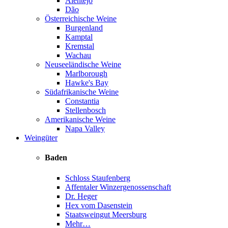
Alentejo
Dão
Österreichische Weine
Burgenland
Kamptal
Kremstal
Wachau
Neuseeländische Weine
Marlborough
Hawke's Bay
Südafrikanische Weine
Constantia
Stellenbosch
Amerikanische Weine
Napa Valley
Weingüter
Baden
Schloss Staufenberg
Affentaler Winzergenossenschaft
Dr. Heger
Hex vom Dasenstein
Staatsweingut Meersburg
Mehr…