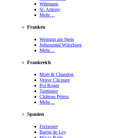
Wittmann
St. Antony
Mehr…
Franken
Weingut am Stein
Juliusspital Würzburg
Mehr…
Frankreich
Moët & Chandon
Veuve Clicquot
Pol Roger
Taittinger
Château Pétrus
Mehr…
Spanien
Freixenet
Barón de Ley
Macia Batle