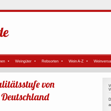
nen
Weingüter
Rebsorten
Wein A-Z
Weinvers
litätsstufe von
W
W
 Deutschland
D
a