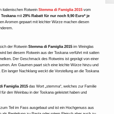
 italienischen Rotwein
Stemma di Famiglia 2015
vom
 Toskana
mit
29% Rabatt für nur noch 9,90 Euro* je
tigen Aromen gepaart mit leichter Würze machen diesen
onderem.
t sich der Rotwein
Stemma di Famiglia 2015
im Weinglas
ird bei diesem Rotwein aus der Toskana verführt mit satten
elken. Der Geschmack des Rotweins ist geprägt von einer
aumen. Am Gaumen paart sich eine leichte Würze hinzu und
ur. Ein langer Nachklang weckt die Vorstellung an die Toskana
i Famiglia 2015
das Wort „stemma“, welches zur Familie
iel für den Weinbau in der Toskana geleistet haben und
zum Teil im Fass ausgebaut und ist ein Hochgenuss aus
als Begleitung zu Pasta oder rotem Fleisch aber auch zu