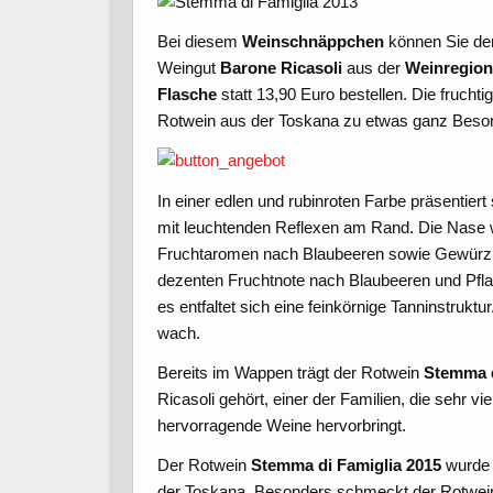
Bei diesem
Weinschnäppchen
können Sie den
Weingut
Barone Ricasoli
aus der
Weinregion
Flasche
statt 13,90 Euro bestellen. Die fruch
Rotwein aus der Toskana zu etwas ganz Bes
In einer edlen und rubinroten Farbe präsentier
mit leuchtenden Reflexen am Rand. Die Nase w
Fruchtaromen nach Blaubeeren sowie Gewürzn
dezenten Fruchtnote nach Blaubeeren und Pfl
es entfaltet sich eine feinkörnige Tanninstrukt
wach.
Bereits im Wappen trägt der Rotwein
Stemma d
Ricasoli gehört, einer der Familien, die sehr v
hervorragende Weine hervorbringt.
Der Rotwein
Stemma di Famiglia 2015
wurde 
der Toskana. Besonders schmeckt der Rotwein 