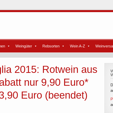
nen
Weingüter
Rebsorten
Wein A-Z
Weinvers
lia 2015: Rotwein aus
W
W
abatt nur 9,90 Euro*
D
a
13,90 Euro (beendet)
P
a