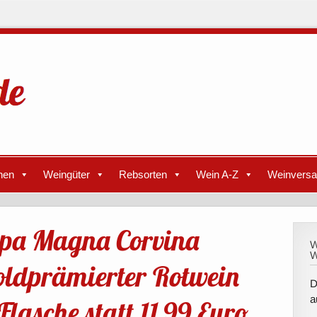
nen
Weingüter
Rebsorten
Wein A-Z
Weinvers
Ripa Magna Corvina
W
W
oldprämierter Rotwein
D
a
Flasche statt 11,99 Euro