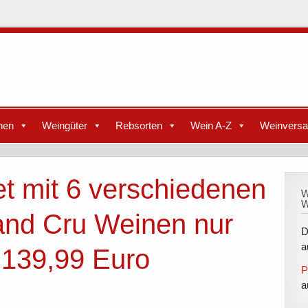
nen
Weingüter
Rebsorten
Wein A-Z
Weinvers
t mit 6 verschiedenen
W
W
and Cru Weinen nur
D
a
t 139,99 Euro
P
a