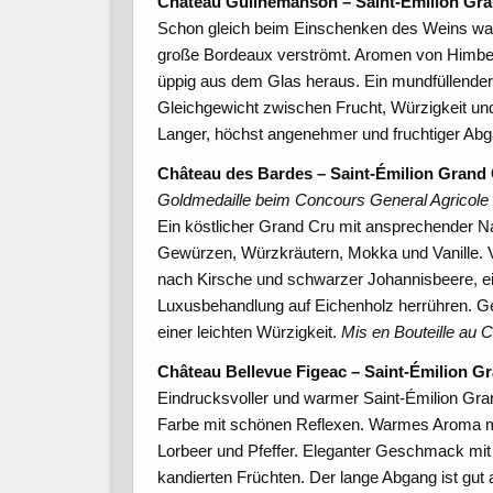
Château Guilhemanson – Saint-Émilion Gr
Schon gleich beim Einschenken des Weins waren 
große Bordeaux verströmt. Aromen von Himbee
üppig aus dem Glas heraus. Ein mundfüllender
Gleichgewicht zwischen Frucht, Würzigkeit u
Langer, höchst angenehmer und fruchtiger Abga
Château des Bardes – Saint-Émilion Grand
Goldmedaille beim Concours General Agricole 
Ein köstlicher Grand Cru mit ansprechender 
Gewürzen, Würzkräutern, Mokka und Vanille. V
nach Kirsche und schwarzer Johannisbeere, eing
Luxusbehandlung auf Eichenholz herrühren. Gew
einer leichten Würzigkeit.
Mis en Bouteille au 
Château Bellevue Figeac – Saint-Émilion 
Eindrucksvoller und warmer Saint-Émilion Gra
Farbe mit schönen Reflexen. Warmes Aroma mi
Lorbeer und Pfeffer. Eleganter Geschmack mi
kandierten Früchten. Der lange Abgang ist gut 