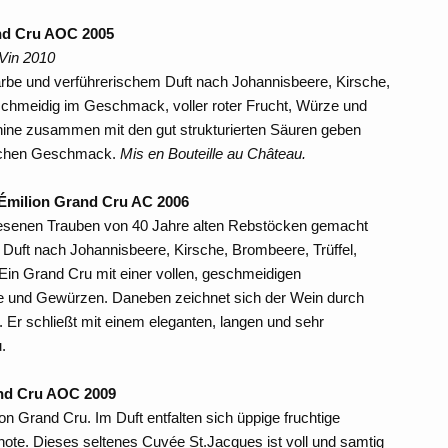
nd Cru AOC 2005
 Vin 2010
Farbe und verführerischem Duft nach Johannisbeere, Kirsche,
eschmeidig im Geschmack, voller roter Frucht, Würze und
nine zusammen mit den gut strukturierten Säuren geben
eichen Geschmack.
Mis en Bouteille au Château.
-Émilion Grand Cru AC 2006
elesenen Trauben von 40 Jahre alten Rebstöcken gemacht
r Duft nach Johannisbeere, Kirsche, Brombeere, Trüffel,
. Ein Grand Cru mit einer vollen, geschmeidigen
le und Gewürzen. Daneben zeichnet sich der Wein durch
 Er schließt mit einem eleganten, langen und sehr
.
and Cru AOC 2009
on Grand Cru. Im Duft entfalten sich üppige fruchtige
note. Dieses seltenes Cuvée St.Jacques ist voll und samtig