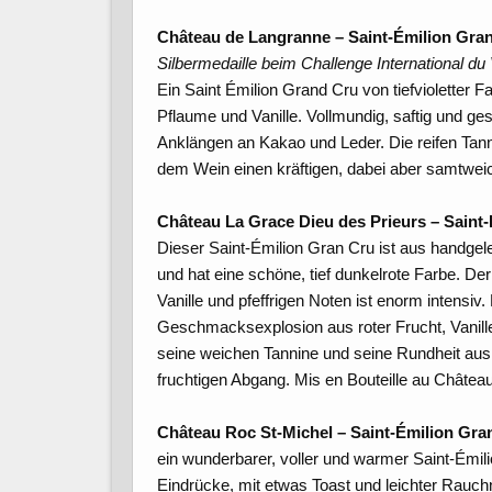
Château de Langranne – Saint-Émilion Gra
Silbermedaille beim Challenge International du
Ein Saint Émilion Grand Cru von tiefvioletter 
Pflaume und Vanille. Vollmundig, saftig und g
Anklängen an Kakao und Leder. Die reifen Tan
dem Wein einen kräftigen, dabei aber samtw
Château La Grace Dieu des Prieurs – Saint
Dieser Saint-Émilion Gran Cru ist aus handg
und hat eine schöne, tief dunkelrote Farbe. De
Vanille und pfeffrigen Noten ist enorm intensiv
Geschmacksexplosion aus roter Frucht, Vanil
seine weichen Tannine und seine Rundheit aus.
fruchtigen Abgang. Mis en Bouteille au Château
Château Roc St-Michel –
Saint-Émilion Gr
ein wunderbarer, voller und warmer Saint-Émili
Eindrücke, mit etwas Toast und leichter Rauch