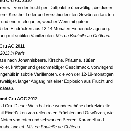
and Cru AC 2010
wir von der fruchtigen Duftpalette überwältigt, die dieser
re, Kirsche, Leder und verschiedensten Gewürzen tanzten
 und enorm eleganter, weicher Wein mit gutem
nd den Eindrücken aus 12-14 Monaten Eichenholzlagerung.
ng mit subtilen Vanillenoten.
Mis en Bouteille au Château.
 Cru AC 2011
2013 in Paris
Nase nach Johannisbeere, Kirsche, Pflaume, süßen
oller, kräftiger und geschmeidiger Geschmack, vorwiegend
ehüllt in subtile Vanillenoten, die von der 12-18-monatigen
altiger, langer Abgang mit einer Explosion aus Frucht und
Château.
Grand Cru AOC 2012
nd Cru. Dieser Wein hat eine wunderschöne dunkelviolette
t Eindrücken von reifen roten Früchten und Gewürzen, wie
t Noten von roten und schwarzen Beeren, Karamell und
ausbalanciert.
Mis en Bouteille au Château.