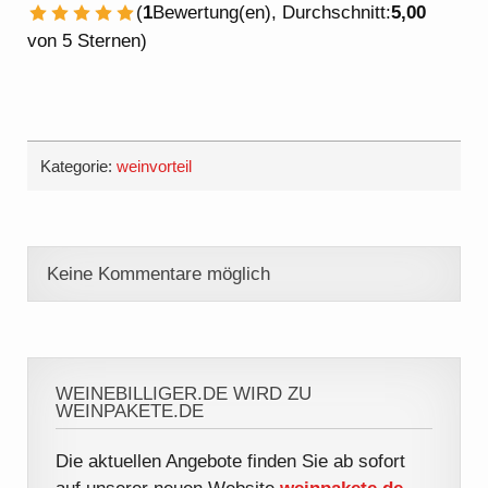
(
1
Bewertung(en), Durchschnitt:
5,00
1 Stern
2 Sterne
3 Sterne
4 Sterne
5 Sterne
von 5 Sternen)
Kategorie:
weinvorteil
Keine Kommentare möglich
WEINEBILLIGER.DE WIRD ZU
WEINPAKETE.DE
Die aktuellen Angebote finden Sie ab sofort