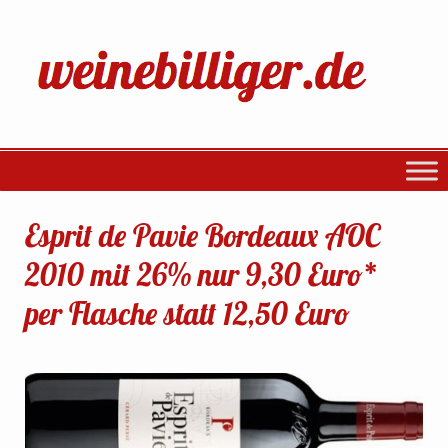
Esprit de Pavie Bordeaux AOC
2010 mit 26% nur 9,30 Euro*
per Flasche statt 12,50 Euro