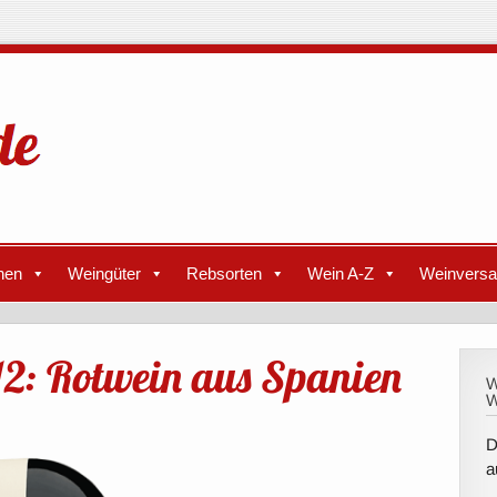
nen
Weingüter
Rebsorten
Wein A-Z
Weinvers
12: Rotwein aus Spanien
W
W
D
a