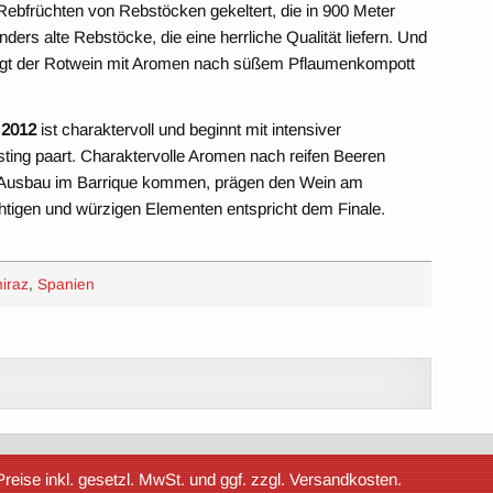
ebfrüchten von Rebstöcken gekeltert, die in 900 Meter
rs alte Rebstöcke, die eine herrliche Qualität liefern. Und
eugt der Rotwein mit Aromen nach süßem Pflaumenkompott
 2012
ist charaktervoll und beginnt mit intensiver
sting paart. Charaktervolle Aromen nach reifen Beeren
m Ausbau im Barrique kommen, prägen den Wein am
htigen und würzigen Elementen entspricht dem Finale.
iraz
,
Spanien
reise inkl. gesetzl. MwSt. und ggf. zzgl. Versandkosten.