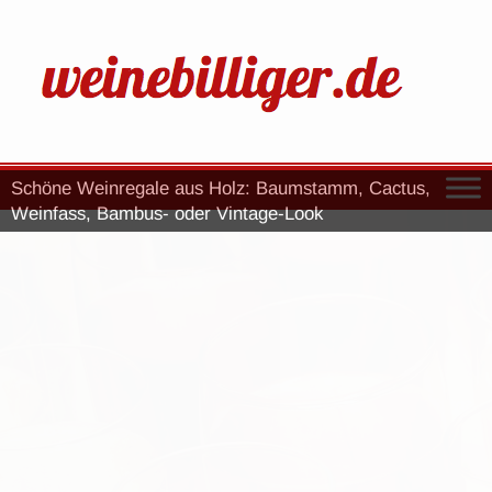
Schöne Weinregale aus Holz: Baumstamm, Cactus,
Weinfass, Bambus- oder Vintage-Look